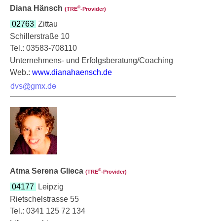
Diana Hänsch
®
(TRE
‑Provider)
02763
Zittau
Schillerstraße 10
Tel.: 03583-708110
Unternehmens- und Erfolgsberatung/Coaching
Web.:
www.dianahaensch.de
Atma Serena Glieca
®
(TRE
‑Provider)
04177
Leipzig
Rietschelstrasse 55
Tel.: 0341 125 72 134