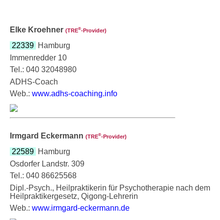
Elke Kroehner
®
(TRE
‑Provider)
22339
Hamburg
Immenredder 10
Tel.: 040 32048980
ADHS-Coach
Web.:
www.adhs-coaching.info
Irmgard Eckermann
®
(TRE
‑Provider)
22589
Hamburg
Osdorfer Landstr. 309
Tel.: 040 86625568
Dipl.-Psych., Heilpraktikerin für Psychotherapie nach dem
Heilpraktikergesetz, Qigong-Lehrerin
Web.:
www.irmgard-eckermann.de