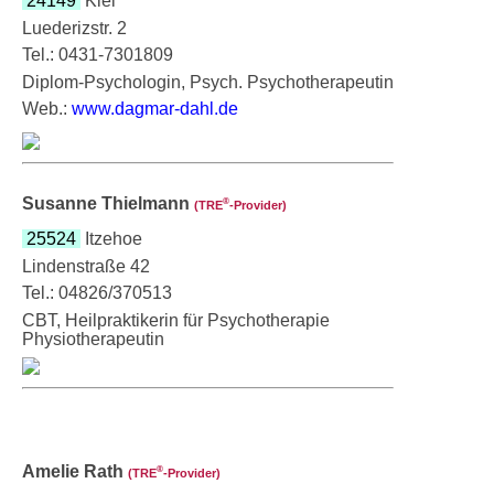
24149
Kiel
Luederizstr. 2
Tel.: 0431-7301809
Diplom-Psychologin, Psych. Psychotherapeutin
Web.:
www.dagmar-dahl.de
Susanne Thielmann
®
(TRE
‑Provider)
25524
Itzehoe
Lindenstraße 42
Tel.: 04826/370513
CBT, Heilpraktikerin für Psychotherapie
Physiotherapeutin
Amelie Rath
®
(TRE
‑Provider)