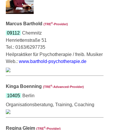
Marcus Barthold
®
(TRE
‑Provider)
09112
Chemnitz
Henriettenstraße 51
Tel.: 0163/6297735
Heilpraktiker für Psychotherapie / freib. Musiker
Web.:
www.barthold-psychotherapie.de
Kinga Boenning
®
(TRE
‑Advanced-Provider)
10405
Berlin
Organisationsberatung, Training, Coaching
Regina Gleim
®
(TRE
‑Provider)