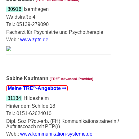
30916
Isernhagen
Waldstraße 4
Tel.: 05139-279090
Facharzt für Psychiatrie und Psychotherapie
Web.:
www.zptn.de
Sabine Kaufmann
®
(TRE
‑Advanced-Provider)
®
Meine TRE
‑Angebote ⇒
31134
Hildesheim
Hinter dem Schilde 18
Tel.: 0151-62624010
Dipl. Soz.P?d./-arb. (FH) Kommunikationstrainerin /
Auftrittscoach mit PEP(r)
Web.:
www.kommunikation-systeme.de