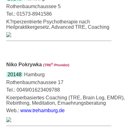
Rothenbaumchaussee 5
Tel.: 01573-8941586
K?rperzentrierte Psychotherapie nach
Heilpraktikergesetz, Advanced TRE, Coaching
Niko Pokrywka
®
(TRE
‑Provider)
20148
Hamburg
Rothenbaumchaussee 17
Tel.: 0049/01623409788
Koerperbasiertes Coaching (TRE, Brain Log, EMDR),
Rebirthing, Meditation, Ernaehrungsberatung
Web.:
www.trehamburg.de