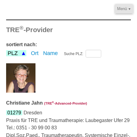
Menü
Home
®
Informationen
TRE
-Provider
Video/Audio
sortiert nach:
Fortbildung
PLZ
Ort
Name
Suche PLZ:
®
TRE
-Provider
Kontakt
Christiane Jahn
®
(TRE
‑Advanced-Provider)
01279
Dresden
Praxis für TRE und Traumatherapie: Laubegaster Ufer 29
Tel.: 0351 - 30 99 00 83
Dipl.Soz.Paed., Traumatherapeutin, Systemische Einzel-,