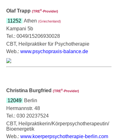
Olaf Trapp
®
(TRE
‑Provider)
11252
Athen
(Griechenland)
Kampani 5b
Tel.: 0049/15206930028
CBT, Heilpraktiker für Psychotherapie
Web.:
www.psychopraxis-balance.de
Christina Burgfried
®
(TRE
‑Provider)
12049
Berlin
Hermannstr. 48
Tel.: 030 20237524
CBT, Heilpraktikerin/Körperpsychotherapeutin/
Bioenergetik
Web.:
www.koerperpsychotherapie-berlin.com