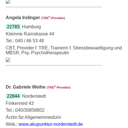
Angela Irslinger
®
(TRE
‑Provider)
22765
Hamburg
Kleinme Rainstrasse 44
Tel.: 040 / 46 53 48
CBT, Provider f. TRE, Trainerin f. Stressbewaeltigung und
MBSR, Psy. Psychotherapeutin
Dr. Gabriele Weihe
®
(TRE
‑Provider)
22844
Norderstedt
Finkenried 43
Tel.: 040/30858802
Ärztin für Allgemeinmedizin
Web.:
www.akupunktur-norderstedt.de