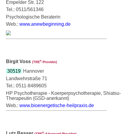
Empelder Str. 122
Tel.: 0511/561346
Psychologische Beraterin
Web.:
www.anewbeginning.de
Birgit Voss
®
(TRE
‑Provider)
30519
Hannover
Landwehrstraße 71
Tel.: 0511-8489605
HP Psychotherapie - Koerperpsychotherapie, Shiatsu-
Therapeutin (GSD-anerkannt)
Web.:
www.bioenergetische-heilpraxis.de
Lutz Besser
®
(TRE
‑Advanced-Provider)