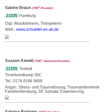
Sabine Braun
®
(TRE
‑Provider)
21035
Hamburg
Dipl.-Musiklehrerin, Trompeterin
Web.:
www.schuettel-es-ab.de
Susann Kiewitt
®
(TRE
‑Advanced-Provider)
21255
Tostedt
Timmhorstkamp 30C
Tel.: 0176 8166 5609
Angst-, Stress- und Traumalösung, Traumainformierte
Familienberatung, SE Somatic Experiencing
Sabrina Rodgers
®
(TRE
‑Provider)