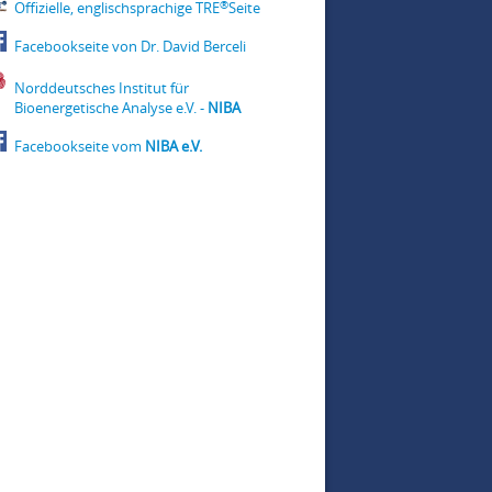
®
Offizielle, englischsprachige TRE
Seite
Facebookseite von Dr. David Berceli
Norddeutsches Institut für
Bioenergetische Analyse e.V. -
NIBA
Facebookseite vom
NIBA e.V.