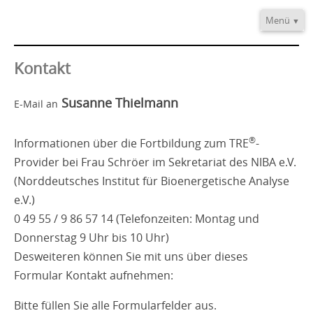
Menü
Home
Informationen
Kontakt
Video/Audio
Susanne Thielmann
E-Mail an
Fortbildung
®
TRE
-Provider
®
Informationen über die Fortbildung zum TRE
-
Kontakt
Provider bei Frau Schröer im Sekretariat des NIBA e.V.
(Norddeutsches Institut für Bioenergetische Analyse
e.V.)
0 49 55 / 9 86 57 14 (Telefonzeiten: Montag und
Donnerstag 9 Uhr bis 10 Uhr)
Desweiteren können Sie mit uns über dieses
Formular Kontakt aufnehmen:
Bitte füllen Sie alle Formularfelder aus.