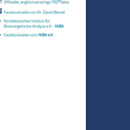
®
Offizielle, englischsprachige TRE
Seite
Facebookseite von Dr. David Berceli
Norddeutsches Institut für
Bioenergetische Analyse e.V. -
NIBA
Facebookseite vom
NIBA e.V.