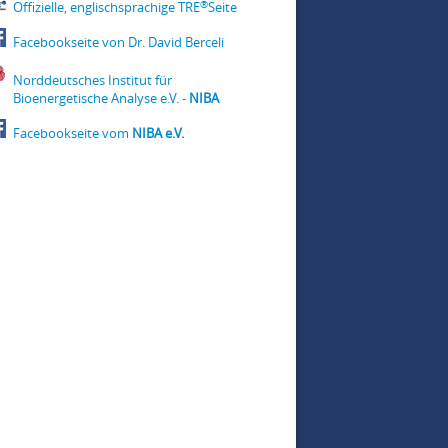
®
Offizielle, englischsprachige TRE
Seite
Facebookseite von Dr. David Berceli
Norddeutsches Institut für
Bioenergetische Analyse e.V. -
NIBA
Facebookseite vom
NIBA e.V.