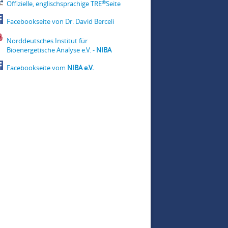
®
Offizielle, englischsprachige TRE
Seite
Facebookseite von Dr. David Berceli
Norddeutsches Institut für
Bioenergetische Analyse e.V. -
NIBA
Facebookseite vom
NIBA e.V.