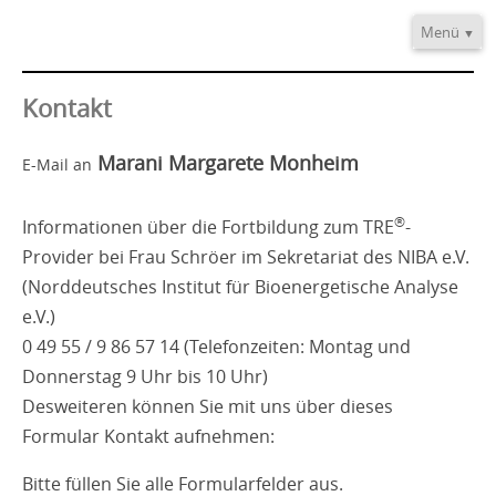
Menü
Home
Informationen
Kontakt
Video/Audio
Marani Margarete Monheim
E-Mail an
Fortbildung
®
TRE
-Provider
®
Informationen über die Fortbildung zum TRE
-
Kontakt
Provider bei Frau Schröer im Sekretariat des NIBA e.V.
(Norddeutsches Institut für Bioenergetische Analyse
e.V.)
0 49 55 / 9 86 57 14 (Telefonzeiten: Montag und
Donnerstag 9 Uhr bis 10 Uhr)
Desweiteren können Sie mit uns über dieses
Formular Kontakt aufnehmen:
Bitte füllen Sie alle Formularfelder aus.