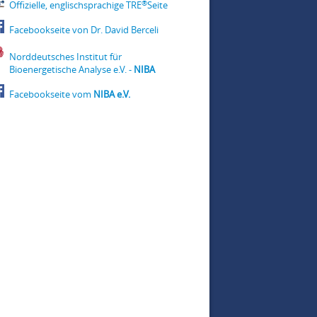
®
Offizielle, englischsprachige TRE
Seite
Facebookseite von Dr. David Berceli
Norddeutsches Institut für
Bioenergetische Analyse e.V. -
NIBA
Facebookseite vom
NIBA e.V.