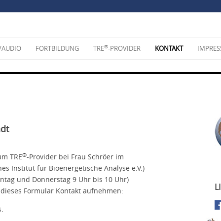
®
/AUDIO
FORTBILDUNG
TRE
-PROVIDER
KONTAKT
IMPRE
dt
®
zum TRE
-Provider bei Frau Schröer im
es Institut für Bioenergetische Analyse e.V.)
Montag und Donnerstag 9 Uhr bis 10 Uhr)
L
 dieses Formular Kontakt aufnehmen:
s.