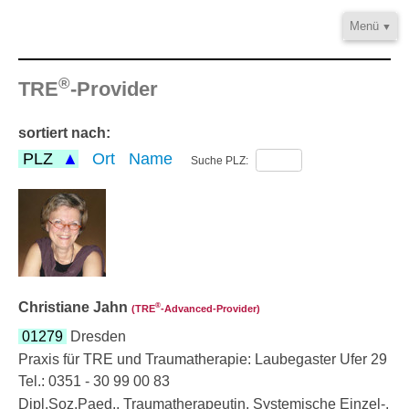
Menü
Home
®
Informationen
TRE
-Provider
Video/Audio
sortiert nach:
Fortbildung
PLZ
Ort
Name
Suche PLZ:
®
TRE
-Provider
Kontakt
Christiane Jahn
®
(TRE
‑Advanced-Provider)
01279
Dresden
Praxis für TRE und Traumatherapie: Laubegaster Ufer 29
Tel.: 0351 - 30 99 00 83
Dipl.Soz.Paed., Traumatherapeutin, Systemische Einzel-,