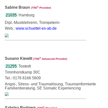
Sabine Braun
®
(TRE
‑Provider)
21035
Hamburg
Dipl.-Musiklehrerin, Trompeterin
Web.:
www.schuettel-es-ab.de
Susann Kiewitt
®
(TRE
‑Advanced-Provider)
21255
Tostedt
Timmhorstkamp 30C
Tel.: 0176 8166 5609
Angst-, Stress- und Traumalösung, Traumainformierte
Familienberatung, SE Somatic Experiencing
Sabrina Rodgers
®
(TRE
‑Provider)