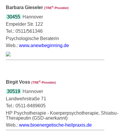
Barbara Gieseler
®
(TRE
‑Provider)
30455
Hannover
Empelder Str. 122
Tel.: 0511/561346
Psychologische Beraterin
Web.:
www.anewbeginning.de
Birgit Voss
®
(TRE
‑Provider)
30519
Hannover
Landwehrstraße 71
Tel.: 0511-8489605
HP Psychotherapie - Koerperpsychotherapie, Shiatsu-
Therapeutin (GSD-anerkannt)
Web.:
www.bioenergetische-heilpraxis.de