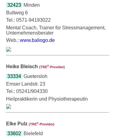
32423
Minden
Bultweg 6
Tel.: 0571-94193022
Mental Coach, Trainer für Stressmanagement,
Unternehmensberater
Web.:
www.baliogo.de
Heike Bleisch
®
(TRE
‑Provider)
33334
Guetersloh
Emser Landstr. 23
Tel.: 05241/904330
Heilpraktikerin und Physiotherapeutin
Elke Pulz
®
(TRE
‑Provider)
33602
Bielefeld