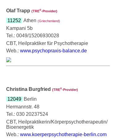
Olaf Trapp
®
(TRE
‑Provider)
11252
Athen
(Griechenland)
Kampani 5b
Tel.: 0049/15206930028
CBT, Heilpraktiker für Psychotherapie
Web.:
www.psychopraxis-balance.de
Christina Burgfried
®
(TRE
‑Provider)
12049
Berlin
Hermannstr. 48
Tel.: 030 20237524
CBT, Heilpraktikerin/Körperpsychotherapeutin/
Bioenergetik
Web.:
www.koerperpsychotherapie-berlin.com