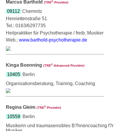
Marcus Barthold
®
(TRE
‑Provider)
09112
Chemnitz
Henriettenstraße 51
Tel.: 0163/6297735
Heilpraktiker für Psychotherapie / freib. Musiker
Web.:
www.barthold-psychotherapie.de
Kinga Boenning
®
(TRE
‑Advanced-Provider)
10405
Berlin
Organisationsberatung, Training, Coaching
Regina Gleim
®
(TRE
‑Provider)
10559
Berlin
Musikerin und traumasensibles B?hnencoaching f?r
Musiker