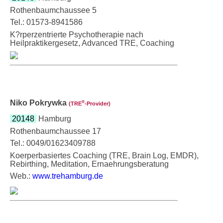
Rothenbaumchaussee 5
Tel.: 01573-8941586
K?rperzentrierte Psychotherapie nach
Heilpraktikergesetz, Advanced TRE, Coaching
Niko Pokrywka
®
(TRE
‑Provider)
20148
Hamburg
Rothenbaumchaussee 17
Tel.: 0049/01623409788
Koerperbasiertes Coaching (TRE, Brain Log, EMDR),
Rebirthing, Meditation, Ernaehrungsberatung
Web.:
www.trehamburg.de