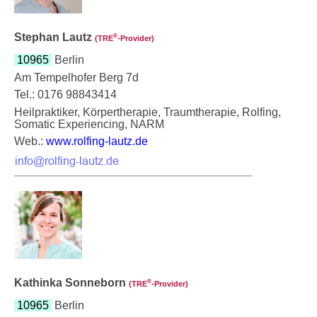
Stephan Lautz
®
(TRE
‑Provider)
10965
Berlin
Am Tempelhofer Berg 7d
Tel.: 0176 98843414
Heilpraktiker, Körpertherapie, Traumtherapie, Rolfing,
Somatic Experiencing, NARM
Web.:
www.rolfing-lautz.de
Kathinka Sonneborn
®
(TRE
‑Provider)
10965
Berlin