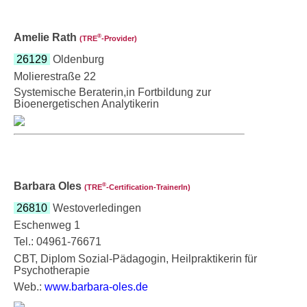
Amelie Rath
®
(TRE
‑Provider)
26129
Oldenburg
Molierestraße 22
Systemische Beraterin,in Fortbildung zur
Bioenergetischen Analytikerin
Barbara Oles
®
(TRE
‑Certification-TrainerIn)
26810
Westoverledingen
Eschenweg 1
Tel.: 04961-76671
CBT, Diplom Sozial-Pädagogin, Heilpraktikerin für
Psychotherapie
Web.:
www.barbara-oles.de