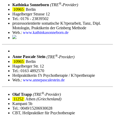
®
Kathinka Sonneborn
(TRE
‑Provider)
10965
Berlin
Hagelberger Strasse 12
Tel.: 0176 - 23839502
prozessorientierte somatische K?rperarbeit, Tanz, Dipl.
Motologin, Praktikerin der Grinberg Methode
Web.:
www.kathinkasonneborn.de
®
Anne Pascale Stein
(TRE
‑Provider)
10965
Berlin
Hagelberger Str. 12
Tel.: 0163 4892570
Heilpraktikerin f?r Psychotherapie / K?rpertherapie
Web.:
www.annepascalestein.de
®
Olaf Trapp
(TRE
‑Provider)
11252
Athen
(Griechenland)
Kampani 5b
Tel.: 0049/15206930028
CBT, Heilpraktiker für Psychotherapie