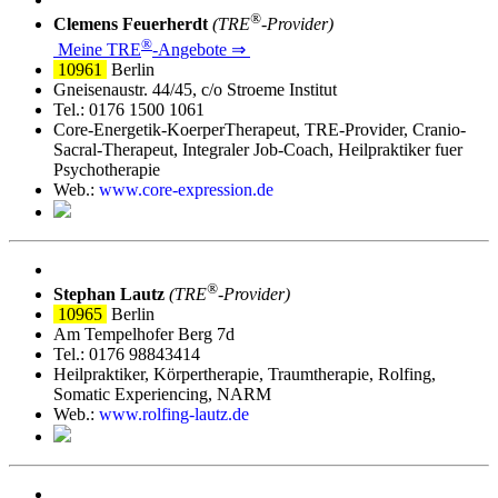
®
Clemens Feuerherdt
(TRE
‑Provider)
®
Meine TRE
‑Angebote ⇒
10961
Berlin
Gneisenaustr. 44/45, c/o Stroeme Institut
Tel.: 0176 1500 1061
Core-Energetik-KoerperTherapeut, TRE-Provider, Cranio-
Sacral-Therapeut, Integraler Job-Coach, Heilpraktiker fuer
Psychotherapie
Web.:
www.core-expression.de
®
Stephan Lautz
(TRE
‑Provider)
10965
Berlin
Am Tempelhofer Berg 7d
Tel.: 0176 98843414
Heilpraktiker, Körpertherapie, Traumtherapie, Rolfing,
Somatic Experiencing, NARM
Web.:
www.rolfing-lautz.de