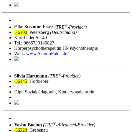
®
Elke Susanne Esser
(TRE
‑Provider)
36100
Petersberg
(Deutschland)
Karlsbader Str 49
Tel.: 06657/ 9140827
Körperpsychotherapeutin HP Psychotherapie
Web.:
www.SkanInFulda.de
®
Silvia Hartmann
(TRE
‑Provider)
36145
Hofbieber
Dipl. Sozialpädagogin, Kinderyogalehrerin
®
Yashu Boehm
(TRE
‑Advanced-Provider)
36323
Grebenau