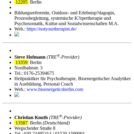
12205
Berlin
Bildungsreferentin, Outdoor- und Erlebnisp?dagogin,
Prozessbegleitung, systemische K?rpertherapie und
Psychosomatik, Kultur-und Sozialwissenschaften M.A.
Web.:
https://notyourtherapist.de/
®
Steve Hofmann
(TRE
‑Provider)
13359
Berlin
Nordbahnstr. 3
Tel.: 0176-25394675
Heilpraktiker für Psychotherapie, Bioenergetischer Analytiker
in Ausbildung, Personal Coach
Web.:
www.bioenergeticsberlin.com
®
Christian Knuth
(TRE
‑Provider)
13587
Berlin
(Deutschland)
Wegscheider Straße 8
Tel.: 030 23495314 / 01520 1590001