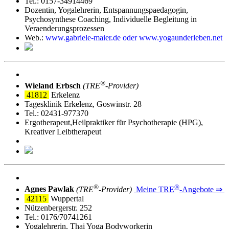
Tel.: 0157-34914469
Dozentin, Yogalehrerin, Entspannungspaedagogin,
Psychosynthese Coaching, Individuelle Begleitung in
Veraenderungsprozessen
Web.:
www.gabriele-maier.de oder www.yogaunderleben.net
®
Wieland Erbsch
(TRE
‑Provider)
41812
Erkelenz
Tagesklinik Erkelenz, Goswinstr. 28
Tel.: 02431-977370
Ergotherapeut,Heilpraktiker für Psychotherapie (HPG),
Kreativer Leibtherapeut
®
®
Agnes Pawlak
(TRE
‑Provider)
Meine TRE
‑Angebote ⇒
42115
Wuppertal
Nützenbergerstr. 252
Tel.: 0176/70741261
Yogalehrerin, Thai Yoga Bodyworkerin