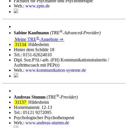
Facharzt für Psychiatrie und Psychotherapie
Web.:
www.zptn.de
®
Sabine Kaufmann
(TRE
‑Advanced-Provider)
®
Meine TRE
‑Angebote ⇒
31134
Hildesheim
Hinter dem Schilde 18
Tel.: 0151-62624010
Dipl. Soz.P?d./-arb. (FH) Kommunikationstrainerin /
Auftrittscoach mit PEP(r)
Web.:
www.kommunikation-systeme.de
®
Andreas Stumm
(TRE
‑Provider)
31137
Hildesheim
Hornemannstr. 12-13
Tel.: 05121 9272095
Psychologischer Psychotherapeut
Web.:
www.andreas-stumm.de