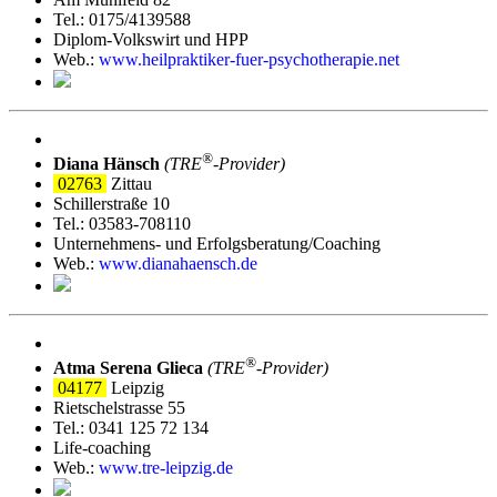
Tel.: 0175/4139588
Diplom-Volkswirt und HPP
Web.:
www.heilpraktiker-fuer-psychotherapie.net
®
Diana Hänsch
(TRE
‑Provider)
02763
Zittau
Schillerstraße 10
Tel.: 03583-708110
Unternehmens- und Erfolgsberatung/Coaching
Web.:
www.dianahaensch.de
®
Atma Serena Glieca
(TRE
‑Provider)
04177
Leipzig
Rietschelstrasse 55
Tel.: 0341 125 72 134
Life-coaching
Web.:
www.tre-leipzig.de