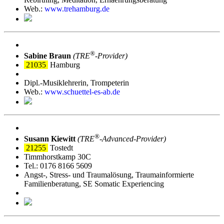
Web.:
www.trehamburg.de
®
Sabine Braun
(TRE
‑Provider)
21035
Hamburg
Dipl.-Musiklehrerin, Trompeterin
Web.:
www.schuettel-es-ab.de
®
Susann Kiewitt
(TRE
‑Advanced-Provider)
21255
Tostedt
Timmhorstkamp 30C
Tel.: 0176 8166 5609
Angst-, Stress- und Traumalösung, Traumainformierte
Familienberatung, SE Somatic Experiencing