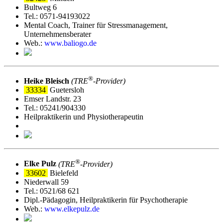
Bultweg 6
Tel.: 0571-94193022
Mental Coach, Trainer für Stressmanagement,
Unternehmensberater
Web.:
www.baliogo.de
®
Heike Bleisch
(TRE
‑Provider)
33334
Guetersloh
Emser Landstr. 23
Tel.: 05241/904330
Heilpraktikerin und Physiotherapeutin
®
Elke Pulz
(TRE
‑Provider)
33602
Bielefeld
Niederwall 59
Tel.: 0521/68 621
Dipl.-Pädagogin, Heilpraktikerin für Psychotherapie
Web.:
www.elkepulz.de