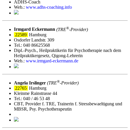
ADHS-Coach
Web.:
www.adhs-coaching.info
®
Irmgard Eckermann
(TRE
‑Provider)
22589
Hamburg
Osdorfer Landstr. 309
Tel.: 040 86625568
Dipl.-Psych., Heilpraktikerin für Psychotherapie nach dem
Heilpraktikergesetz, Qigong-Lehrerin
Web.:
www.irmgard-eckermann.de
®
Angela Irslinger
(TRE
‑Provider)
22765
Hamburg
Kleinme Rainstrasse 44
Tel.: 040 / 46 53 48
CBT, Provider f. TRE, Trainerin f. Stressbewaeltigung und
MBSR, Psy. Psychotherapeutin