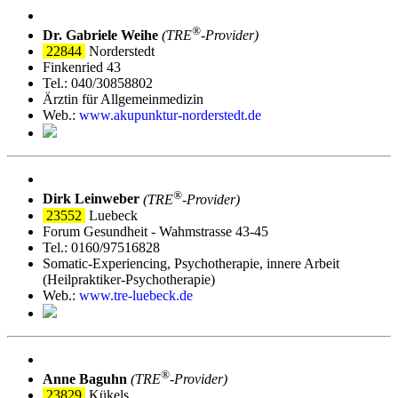
®
Dr. Gabriele Weihe
(TRE
‑Provider)
22844
Norderstedt
Finkenried 43
Tel.: 040/30858802
Ärztin für Allgemeinmedizin
Web.:
www.akupunktur-norderstedt.de
®
Dirk Leinweber
(TRE
‑Provider)
23552
Luebeck
Forum Gesundheit - Wahmstrasse 43-45
Tel.: 0160/97516828
Somatic-Experiencing, Psychotherapie, innere Arbeit
(Heilpraktiker-Psychotherapie)
Web.:
www.tre-luebeck.de
®
Anne Baguhn
(TRE
‑Provider)
23829
Kükels