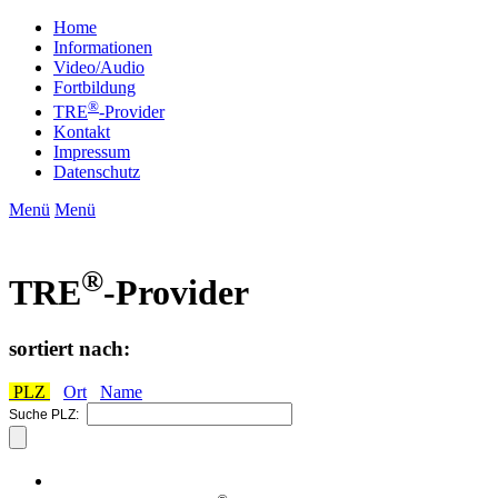
Home
Informationen
Video/Audio
Fortbildung
®
TRE
-Provider
Kontakt
Impressum
Datenschutz
Menü
Menü
®
TRE
-Provider
sortiert nach:
PLZ
Ort
Name
Suche PLZ: