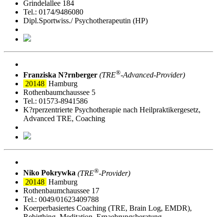
Grindelallee 184
Tel.: 0174/9486080
Dipl.Sportwiss./ Psychotherapeutin (HP)
®
Franziska N?rnberger
(TRE
‑Advanced-Provider)
20148
Hamburg
Rothenbaumchaussee 5
Tel.: 01573-8941586
K?rperzentrierte Psychotherapie nach Heilpraktikergesetz,
Advanced TRE, Coaching
®
Niko Pokrywka
(TRE
‑Provider)
20148
Hamburg
Rothenbaumchaussee 17
Tel.: 0049/01623409788
Koerperbasiertes Coaching (TRE, Brain Log, EMDR),
Rebirthing, Meditation, Ernaehrungsberatung