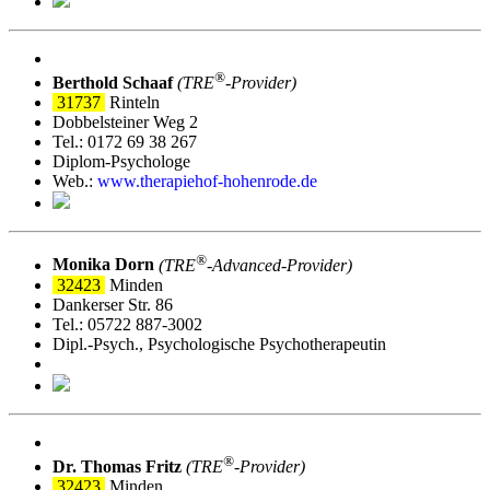
®
Berthold Schaaf
(TRE
‑Provider)
31737
Rinteln
Dobbelsteiner Weg 2
Tel.: 0172 69 38 267
Diplom-Psychologe
Web.:
www.therapiehof-hohenrode.de
®
Monika Dorn
(TRE
‑Advanced-Provider)
32423
Minden
Dankerser Str. 86
Tel.: 05722 887-3002
Dipl.-Psych., Psychologische Psychotherapeutin
®
Dr. Thomas Fritz
(TRE
‑Provider)
32423
Minden