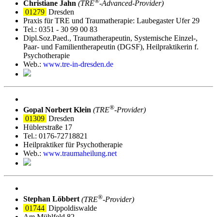
®
Christiane Jahn
(TRE
‑Advanced-Provider)
01279
Dresden
Praxis für TRE und Traumatherapie: Laubegaster Ufer 29
Tel.: 0351 - 30 99 00 83
Dipl.Soz.Paed., Traumatherapeutin, Systemische Einzel-,
Paar- und Familientherapeutin (DGSF), Heilpraktikerin f.
Psychotherapie
Web.:
www.tre-in-dresden.de
®
Gopal Norbert Klein
(TRE
‑Provider)
01309
Dresden
Hüblerstraße 17
Tel.: 0176-72718821
Heilpraktiker für Psychotherapie
Web.:
www.traumaheilung.net
®
Stephan Löbbert
(TRE
‑Provider)
01744
Dippoldiswalde
Am Mühlfeld 82