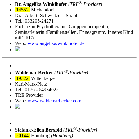
®
Dr. Angelika Winklhofer
(TRE
‑Provider)
14552
Michendorf
Dr. - Albert -Schweitzer - Str. 5b
Tel.: 033205-24271
Fachärztin Psychotherapie, Gruppentherapeutin,
Seminarleiterin (Familienstellen, Enneagramm, Inneres Kind
mit TRE)
Web.:
www.angelika.winklhofer.de
®
Waldemar Becker
(TRE
‑Provider)
19322
Wittenberge
Karl-Marx-Platz
Tel.: 0176 - 64934022
TRE-Provider
Web.:
www.waldemarbecker.com
®
Stefanie-Ellen Bergold
(TRE
‑Provider)
20144
Hamburg
(Hamburg)