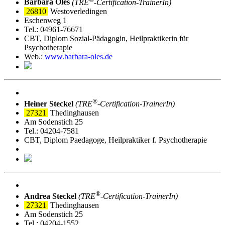
Barbara Oles
(TRE
‑Certification-TrainerIn)
26810
Westoverledingen
Eschenweg 1
Tel.: 04961-76671
CBT, Diplom Sozial-Pädagogin, Heilpraktikerin für
Psychotherapie
Web.:
www.barbara-oles.de
®
Heiner Steckel
(TRE
‑Certification-TrainerIn)
27321
Thedinghausen
Am Sodenstich 25
Tel.: 04204-7581
CBT, Diplom Paedagoge, Heilpraktiker f. Psychotherapie
®
Andrea Steckel
(TRE
‑Certification-TrainerIn)
27321
Thedinghausen
Am Sodenstich 25
Tel.: 04204-1552