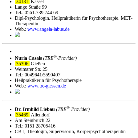
34131
Kassel
Lange Straße 99
Tel.: 0561-739 744 69
Dipl-Psychologin, Heilpraktikerin für Psychotherapie, MET-
Therapeutin
Web.:
www.angela-labus.de
®
Nuria Casals
(TRE
‑Provider)
35396
Gießen
Weimarer Str. 25
Tel.: 0049641/5590407
Heilpraktikerin für Psychotherapie
Web.:
www.tre-giessen.de
®
Dr. Irmhild Liebau
(TRE
‑Provider)
35469
Allendorf
Am Steinbruch 22
Tel.: 0151 28705416
CBT, Theologin, Supervisorin, Körperpsychotherapeutin