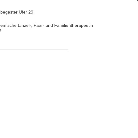
ubegaster Ufer 29
temische Einzel-, Paar- und Familientherapeutin
e