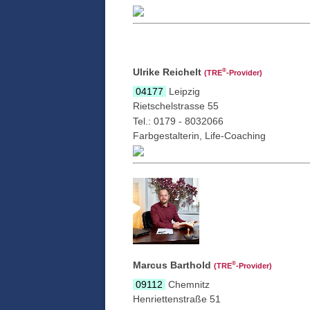
Ulrike Reichelt
®
(TRE
‑Provider)
04177
Leipzig
Rietschelstrasse 55
Tel.: 0179 - 8032066
Farbgestalterin, Life-Coaching
Marcus Barthold
®
(TRE
‑Provider)
09112
Chemnitz
Henriettenstraße 51