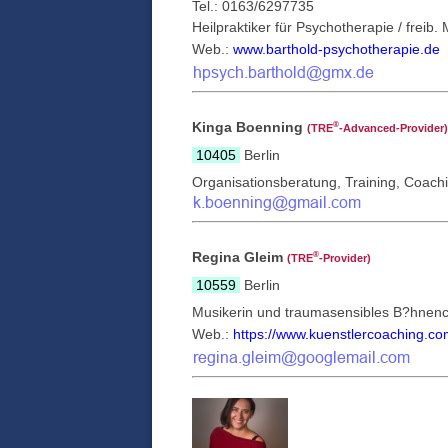
Tel.: 0163/6297735
Heilpraktiker für Psychotherapie / freib.
Web.:
www.barthold-psychotherapie.de
Kinga Boenning
®
(TRE
‑Advanced-Provider)
10405
Berlin
Organisationsberatung, Training, Coach
Regina Gleim
®
(TRE
‑Provider)
10559
Berlin
Musikerin und traumasensibles B?hnenc
Web.:
https://www.kuenstlercoaching.co