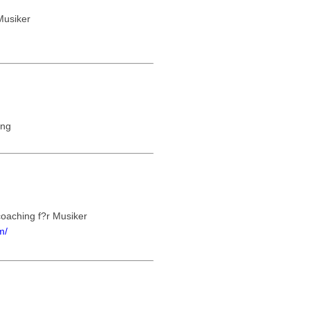
 Musiker
ing
oaching f?r Musiker
m/