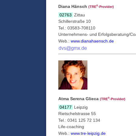
Diana Hänsch
®
(TRE
‑Provider)
02763
Zittau
Schillerstraße 10
Tel.: 03583-708110
Unternehmens- und Erfolgsberatung/Co
Web.:
www.dianahaensch.de
Atma Serena Glieca
®
(TRE
‑Provider)
04177
Leipzig
Rietschelstrasse 55
Tel.: 0341 125 72 134
Life-coaching
Web.:
www.tre-leipzig.de