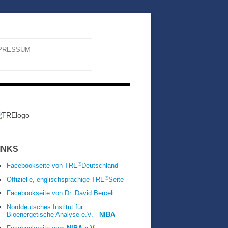
PRESSUM
INKS
®
Facebookseite von TRE
Deutschland
®
Offizielle, englischsprachige TRE
Seite
Facebookseite von Dr. David Berceli
Norddeutsches Institut für
Bioenergetische Analyse e.V. -
NIBA