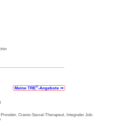
chin
®
Meine TRE
‑Angebote ⇒
t
rovider, Cranio-Sacral-Therapeut, Integraler Job-
e