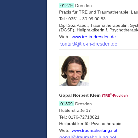
01279
Dresden
Praxis für TRE und Traumatherapie: La
Tel.: 0351 - 30 99 00 83
Dipl.Soz.Paed., Traumatherapeutin, Sys
(DGSF), Heilpraktikerin f. Psychotherapi
Web.:
www.tre-in-dresden.de
Gopal Norbert Klein
®
(TRE
‑Provider)
01309
Dresden
Hüblerstraße 17
Tel.: 0176-72718821
Heilpraktiker für Psychotherapie
Web.:
www.traumaheilung.net