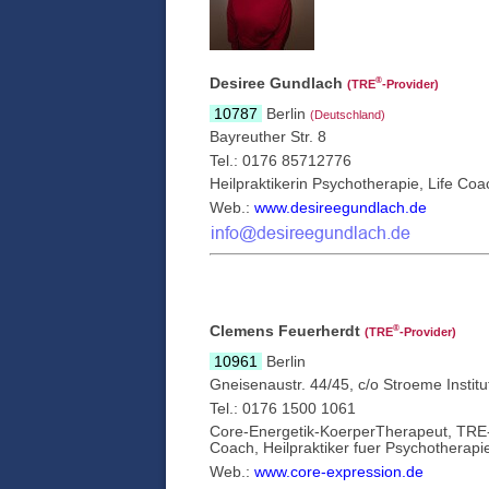
Desiree Gundlach
®
(TRE
‑Provider)
10787
Berlin
(Deutschland)
Bayreuther Str. 8
Tel.: 0176 85712776
Heilpraktikerin Psychotherapie, Life Coa
Web.:
www.desireegundlach.de
Clemens Feuerherdt
®
(TRE
‑Provider)
10961
Berlin
Gneisenaustr. 44/45, c/o Stroeme Institu
Tel.: 0176 1500 1061
Core-Energetik-KoerperTherapeut, TRE-P
Coach, Heilpraktiker fuer Psychotherapi
Web.:
www.core-expression.de