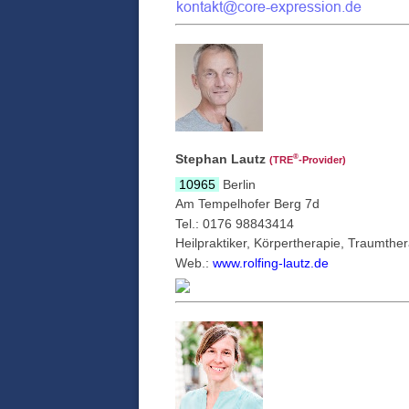
Stephan Lautz
®
(TRE
‑Provider)
10965
Berlin
Am Tempelhofer Berg 7d
Tel.: 0176 98843414
Heilpraktiker, Körpertherapie, Traumthe
Web.:
www.rolfing-lautz.de