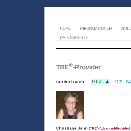
HOME
INFORMATIONEN
VIDE
DATENSCHUTZ
®
TRE
-Provider
PLZ
Ort
N
sortiert nach:
Christiane Jahn
®
(TRE
‑Advanced-Provider)