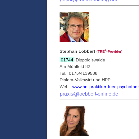
Stephan Löbbert
®
(TRE
‑Provider)
01744
Dippoldiswalde
Am Mühlfeld 82
Tel.: 0175/4139588
Diplom-Volkswirt und HPP
Web.:
www.heilpraktiker-fuer-psychother