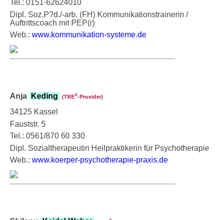
Tel.: 0151-62624010
Dipl. Soz.P?d./-arb. (FH) Kommunikationstrainerin /
Auftrittscoach mit PEP(r)
Web.:
www.kommunikation-systeme.de
Anja
Keding
®
(TRE
‑Provider)
34125 Kassel
Fauststr. 5
Tel.: 0561/870 60 330
Dipl. Sozialtherapeutin Heilpraktikerin für Psychotherapie
Web.:
www.koerper-psychotherapie-praxis.de