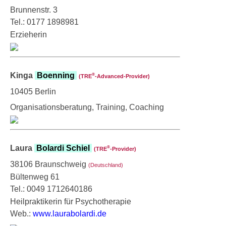
Brunnenstr. 3
Tel.: 0177 1898981
Erzieherin
Kinga
Boenning
®
(TRE
‑Advanced-Provider)
10405 Berlin
Organisationsberatung, Training, Coaching
Laura
Bolardi Schiel
®
(TRE
‑Provider)
38106 Braunschweig
(Deutschland)
Bültenweg 61
Tel.: 0049 1712640186
Heilpraktikerin für Psychotherapie
Web.:
www.laurabolardi.de