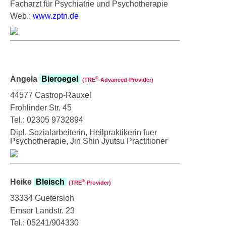
Facharzt für Psychiatrie und Psychotherapie
Web.:
www.zptn.de
Angela
Bieroegel
®
(TRE
‑Advanced-Provider)
44577 Castrop-Rauxel
Frohlinder Str. 45
Tel.: 02305 9732894
Dipl. Sozialarbeiterin, Heilpraktikerin fuer
Psychotherapie, Jin Shin Jyutsu Practitioner
Heike
Bleisch
®
(TRE
‑Provider)
33334 Guetersloh
Emser Landstr. 23
Tel.: 05241/904330