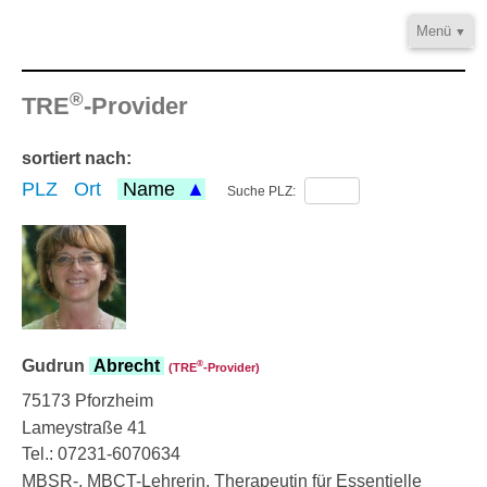
Menü
Home
®
Informationen
TRE
-Provider
Video/Audio
sortiert nach:
Fortbildung
PLZ
Ort
Name
Suche PLZ:
®
TRE
-Provider
Kontakt
Gudrun
Abrecht
®
(TRE
‑Provider)
75173 Pforzheim
Lameystraße 41
Tel.: 07231-6070634
MBSR-, MBCT-Lehrerin, Therapeutin für Essentielle