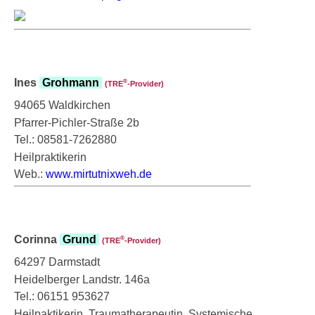
Ines
Grohmann
®
(TRE
‑Provider)
94065 Waldkirchen
Pfarrer-Pichler-Straße 2b
Tel.: 08581-7262880
Heilpraktikerin
Web.:
www.mirtutnixweh.de
Corinna
Grund
®
(TRE
‑Provider)
64297 Darmstadt
Heidelberger Landstr. 146a
Tel.: 06151 953627
Heilpaktikerin, Traumatherapeutin, Systemische