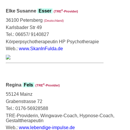
Elke Susanne
Esser
®
(TRE
‑Provider)
36100 Petersberg
(Deutschland)
Karlsbader Str 49
Tel.: 06657/ 9140827
Körperpsychotherapeutin HP Psychotherapie
Web.:
www.SkanInFulda.de
Regina
Fels
®
(TRE
‑Provider)
55124 Mainz
Grabenstrasse 72
Tel.: 0176-56928588
TRE-Providerin, Wingwave-Coach, Hypnose-Coach,
Gestalttherapeutin
Web.:
www.lebendige-impulse.de