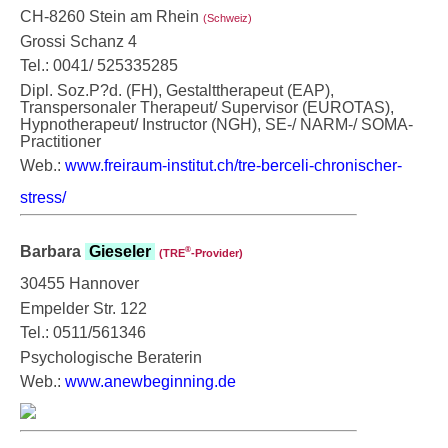
CH-8260 Stein am Rhein
(Schweiz)
Grossi Schanz 4
Tel.: 0041/ 525335285
Dipl. Soz.P?d. (FH), Gestalttherapeut (EAP),
Transpersonaler Therapeut/ Supervisor (EUROTAS),
Hypnotherapeut/ Instructor (NGH), SE-/ NARM-/ SOMA-
Practitioner
Web.:
www.freiraum-institut.ch/tre-berceli-chronischer-
stress/
Barbara
Gieseler
®
(TRE
‑Provider)
30455 Hannover
Empelder Str. 122
Tel.: 0511/561346
Psychologische Beraterin
Web.:
www.anewbeginning.de