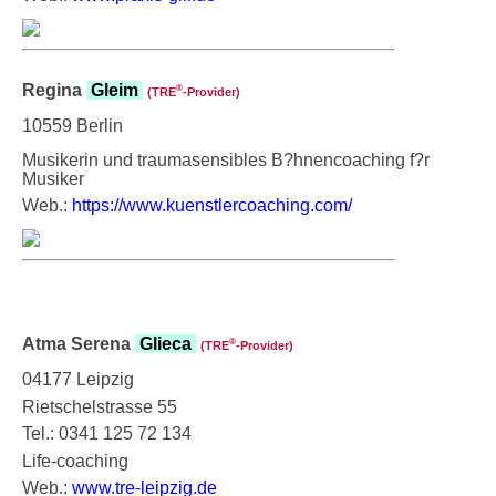
Regina
Gleim
®
(TRE
‑Provider)
10559 Berlin
Musikerin und traumasensibles B?hnencoaching f?r
Musiker
Web.:
https://www.kuenstlercoaching.com/
Atma Serena
Glieca
®
(TRE
‑Provider)
04177 Leipzig
Rietschelstrasse 55
Tel.: 0341 125 72 134
Life-coaching
Web.:
www.tre-leipzig.de