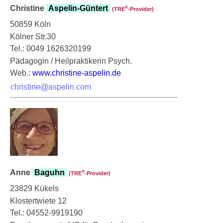
Christine
Aspelin-Güntert
®
(TRE
‑Provider)
50859 Köln
Kölner Str.30
Tel.: 0049 1626320199
Pädagogin / Heilpraktikerin Psych.
Web.:
www.christine-aspelin.de
Anne
Baguhn
®
(TRE
‑Provider)
23829 Kükels
Klostertwiete 12
Tel.: 04552-9919190