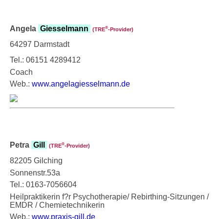
Angela
Giesselmann
®
(TRE
‑Provider)
64297 Darmstadt
Tel.: 06151 4289412
Coach
Web.:
www.angelagiesselmann.de
Petra
Gill
®
(TRE
‑Provider)
82205 Gilching
Sonnenstr.53a
Tel.: 0163-7056604
Heilpraktikerin f?r Psychotherapie/ Rebirthing-Sitzungen /
EMDR / Chemietechnikerin
Web.:
www.praxis-gill.de