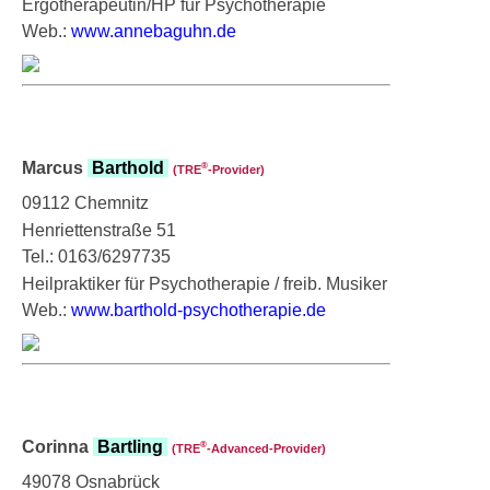
Ergotherapeutin/HP für Psychotherapie
Web.:
www.annebaguhn.de
Marcus
Barthold
®
(TRE
‑Provider)
09112 Chemnitz
Henriettenstraße 51
Tel.: 0163/6297735
Heilpraktiker für Psychotherapie / freib. Musiker
Web.:
www.barthold-psychotherapie.de
Corinna
Bartling
®
(TRE
‑Advanced-Provider)
49078 Osnabrück