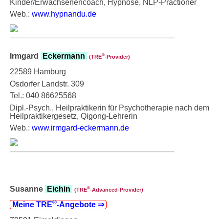
Kinder/Erwachsenencoach, Hypnose, NLP-Practioner
Web.:
www.hypnandu.de
Irmgard
Eckermann
®
(TRE
‑Provider)
22589 Hamburg
Osdorfer Landstr. 309
Tel.: 040 86625568
Dipl.-Psych., Heilpraktikerin für Psychotherapie nach dem
Heilpraktikergesetz, Qigong-Lehrerin
Web.:
www.irmgard-eckermann.de
Susanne
Eichin
®
(TRE
‑Advanced-Provider)
®
Meine TRE
‑Angebote ⇒